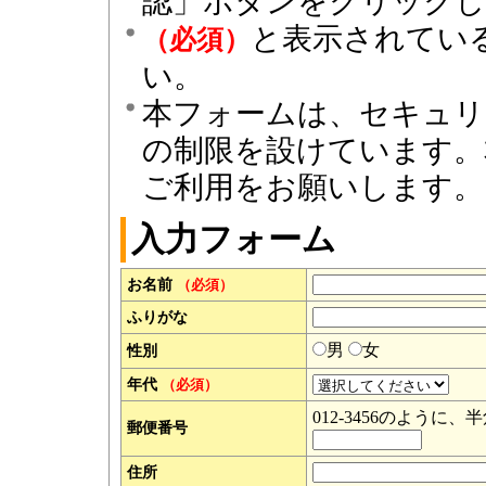
認」ボタンをクリック
と表示されてい
（必須）
い。
本フォームは、セキュリ
の制限を設けています。
ご利用をお願いします。
入力フォーム
お名前
（必須）
ふりがな
男
女
性別
年代
（必須）
012-3456のよう
郵便番号
住所