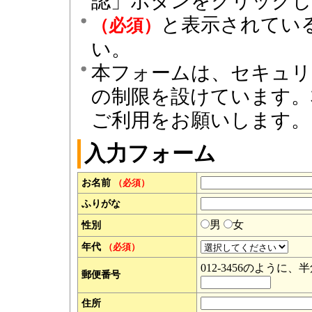
認」ボタンをクリック
と表示されてい
（必須）
い。
本フォームは、セキュリ
の制限を設けています。
ご利用をお願いします。
入力フォーム
お名前
（必須）
ふりがな
男
女
性別
年代
（必須）
012-3456のよう
郵便番号
住所