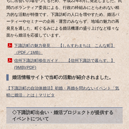
ちに出会いの場をつくるため、平成22年8月に発足しました。民
間のボランティア委員による、行政の枠組みにとらわれない精
力的な活動が特徴です。下諏訪町の人口を増やすため、婚活パ
ーティーやセミナーの企画・運営のみならず、地域の魅力の再
発見を通した、町ぐるみによる婚活機運の盛り上げなど様々な
面から婚活を応援しています。
下諏訪町の魅力発見 【しもすわまちは こんな町】
（PDF／1MB）
信州下諏訪町移住ガイド 【信州下諏訪で暮らす。】
(9MB)(PDF)
婚活情報サイトで当町の活動が紹介されました。
【下諏訪町の自治体婚活】初婚・再婚を問わないイベント「気
軽に婚活」とは｜マリピタ
◇下諏訪町出会い・婚活プロジェクトが提供する
イベントについて