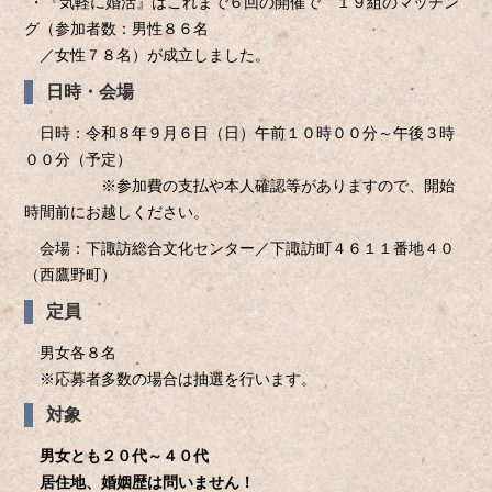
・『気軽に婚活』はこれまで６回の開催で １９組のマッチン
グ（参加者数：男性８６名
／女性７８名）が成立しました。
日時・会場
日時：令和８年９月６日（日）午前１０時００分～午後３時
００分（予定）
※参加費の支払や本人確認等がありますので、開始
時間前にお越しください。
会場：下諏訪総合文化センター／下諏訪町４６１１番地４０
（西鷹野町）
定員
男女各８名
※応募者多数の場合は抽選を行います。
対象
男女とも２０代～４０代
居住地、婚姻歴は問いません！