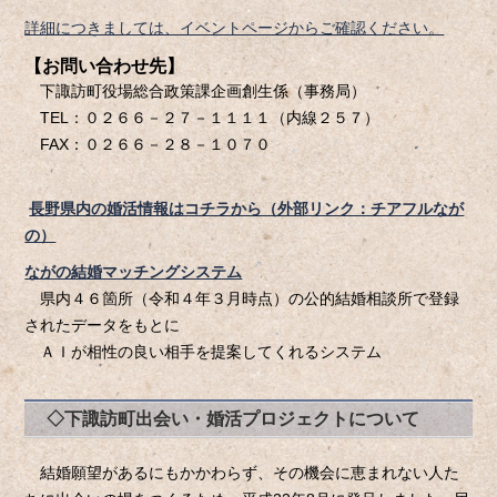
詳細につきましては、イベントページからご確認ください。
【お問い合わせ先】
下諏訪町役場総合政策課企画創生係（事務局）
TEL：０２６６－２７－１１１１（内線２５７）
FAX：０２６６－２８－１０７０
長野県内の婚活情報はコチラから（外部リンク：チアフルなが
の）
ながの結婚マッチングシステム
県内４６箇所（令和４年３月時点）の公的結婚相談所で登録
されたデータをもとに
ＡＩが相性の良い相手を提案してくれるシステム
◇下諏訪町出会い・婚活プロジェクトについて
結婚願望があるにもかかわらず、その機会に恵まれない人た