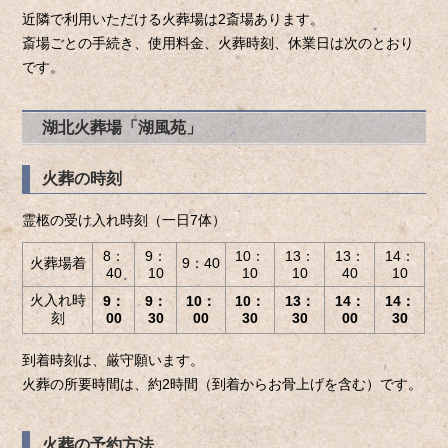
近隣で利用いただける火葬場は2斎場あります。
斎場ごとの手続き、使用料金、火葬時刻、休業日は次のとおり
です。
湖北火葬場「湖風苑」
火葬の時刻
霊柩の受け入れ時刻（一日7体）
8：
9：
10：
13：
13：
14：
火葬場着
9：40
40
10
10
10
40
10
火入れ時
9：
9：
10：
10：
13：
14：
14：
刻
00
30
00
30
30
00
30
到着時刻は、厳守願います。
火葬の所要時間は、約2時間（到着からお骨上げを含む）です。
火葬の予約方法