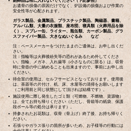
副葬品は棺に入れないでください（下記参照）
お遺骨の損傷の原因だけでなく、炉設備の損傷および作業の
安全性等が心配されます。
ガラス製品、金属製品、プラスチック製品、陶磁器、書籍、
アルバム類、大量の衣服類、座布団、寝具類（火葬用品を除
く）、スプレー缶、ライター、瓶缶類、カーボン製品、グラ
スファイバー製品、大きなぬいぐるみ など
注：ペースメーカーをつけたままのご遺体は、お申し出くだ
さい。
注：指輪等は火葬後紛失等の恐れがあるため外してくださ
い。指輪、メガネ、入れ歯等（小さなものに限る）は、収骨
時に骨壺の中に納めることも出来ますので、事前にお申し出
ください。
待合室の使用は、セルフサービスとなっております。使用後
は、茶器等の片付け、机、床、水屋等の清掃をお願いします
（ご利用前と同じ状態にして頂ければ結構です）。
施設使用に際し発生したゴミ類（可燃物、不燃物、資源物）
は、全てお持ち帰りください（ただし、骨箱等の紙袋、保護
段ボール等の処分は承ります）。
持参されたお花類は、収骨（骨上げ）終了後、お持ち帰りく
ださい。
石張りやガラス張りの箇所が多いため、お子様等の行動には
十分注意してください。