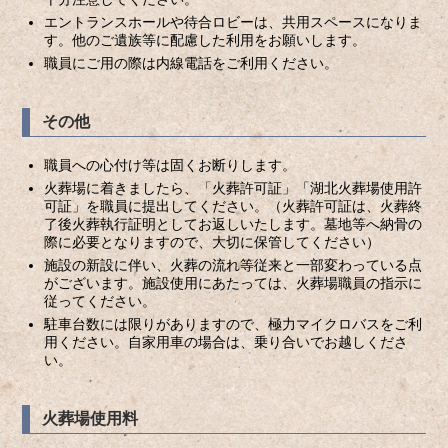
エントランスホールや待合ロビーは、共用スペースになりま
す。他のご遺族等に配慮した利用をお願いします。
職員にご用の際は内線電話をご利用ください。
その他
職員への心付け等は固くお断りします。
火葬場に着きましたら、「火葬許可証」「湖北火葬場使用許
可証」を職員に提出してください。（火葬許可証は、火葬終
了後火葬執行証明としてお返しいたします。墓地等へ納骨の
際に必要となりますので、大切に保管してください）
施設の新設に伴い、火葬の流れ等従来と一部変わっている点
がございます。施設使用にあたっては、火葬場職員の指示に
従ってください。
駐車台数には限りがありますので、極力マイクロバスをご利
用ください。自家用車の場合は、乗り合いでお越しくださ
い。
火葬場使用料