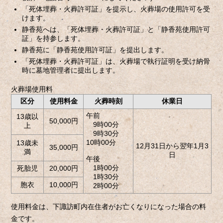
「死体埋葬・火葬許可証」を提示し、火葬場の使用許可を受
けます。
静香苑へは、「死体埋葬・火葬許可証」と「静香苑使用許可
証」を持参します。
静香苑に「静香苑使用許可証」を提出します。
「死体埋葬・火葬許可証」は、火葬場で執行証明を受け納骨
時に墓地管理者に提出します。
火葬場使用料
区分
使用料金
火葬時刻
休業日
午前
13歳以
50,000円
9時00分
上
9時30分
10時00分
13歳未
12月31日から翌年1月3
35,000円
満
日
午後
1時00分
死胎児
20,000円
1時30分
胞衣
10,000円
2時00分
使用料金は、下諏訪町内在住者がお亡くなりになった場合の料
金です。