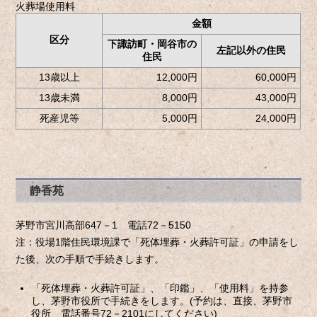
火葬場使用料
金額
区分
下諏訪町・岡谷市の
左記以外の住民
住民
13歳以上
12,000円
60,000円
13歳未満
8,000円
43,000円
死産児等
5,000円
24,000円
静香苑
茅野市宮川高部647－1 電話72－5150
注：役場1階住民環境課で「死体埋葬・火葬許可証」の申請をし
た後、次の手順で手続きします。
「死体埋葬・火葬許可証」、「印鑑」、「使用料」を持参
し、茅野市役所で手続きをします。(予約は、直接、茅野市
役所 電話番号72－2101にしてください)