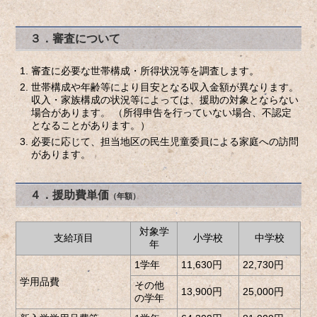
３．審査について
審査に必要な世帯構成・所得状況等を調査します。
世帯構成や年齢等により目安となる収入金額が異なります。
収入・家族構成の状況等によっては、援助の対象とならない
場合があります。 （所得申告を行っていない場合、不認定
となることがあります。）
必要に応じて、担当地区の民生児童委員による家庭への訪問
があります。
４．援助費単価
（年額）
対象学
支給項目
小学校
中学校
年
1学年
11,630円
22,730円
学用品費
その他
13,900円
25,000円
の学年