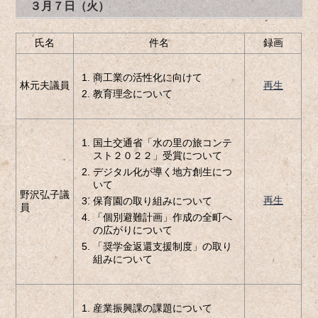
３月７日（火）
氏名
件名
録画
商工業の活性化に向けて
林元夫議員
再生
教育理念について
国土交通省「水の里の旅コンテ
スト２０２２」受賞について
デジタル化が導く地方創生につ
いて
野沢弘子議
再生
保育園の取り組みについて
員
「個別避難計画」作成の全町へ
の広がりについて
「奨学金返還支援制度」の取り
組みについて
産業振興課の課題について