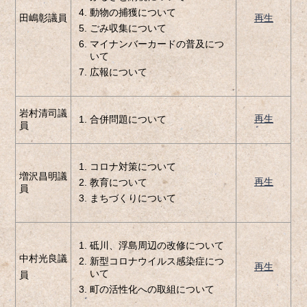
動物の捕獲について
田嶋彰議員
再生
ごみ収集について
マイナンバーカードの普及につ
いて
広報について
岩村清司議
再生
合併問題について
員
コロナ対策について
増沢昌明議
再生
教育について
員
まちづくりについて
砥川、浮島周辺の改修について
中村光良議
新型コロナウイルス感染症につ
再生
いて
員
町の活性化への取組について