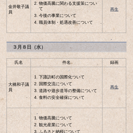
物価高騰に関わる支援策につい
金井敬子議
て
再生
員
今後の事業について
職員体制・処遇改善について
３月８日（水）
氏名
件名
録画
下諏訪町の国際化ついて
国際交流について
大橋和子議
再生
員
道路や遊歩道等の整備について
食料の安全確保について
物価高騰について
観光産業について
ふるさと納税について