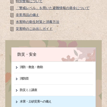
特別警報について
「警戒レベル」を用いた避難情報の発令について
非常用品の備え
水害時の衛生対策と消毒方法
災害時のごみ出しガイド
防災・安全
消防・救急・救助
消防団
防災ミニ講座
水害・土砂災害への備え