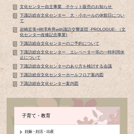
文化センター自主事業 チケット販売のお知らせ
下諏訪総合文化センター 大・小ホールの休館日につい
て
岩崎宏美×栁澤寿男with諏訪交響楽団 -PROLOGUE- （文
化センター改修記念事業)
下諏訪総合文化センターのご予約について
下諏訪総合文化センター エレベーター等の一時利用休
止について
下諏訪総合文化センターのあり方を検討する会議
下諏訪総合文化センターホールフロア案内図
下諏訪総合文化センター案内図
子育て・教育
妊娠・妊活・出産