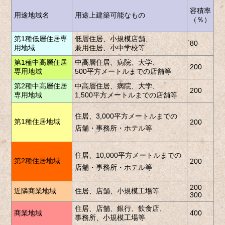
建
容積率
用途地域名
用途上建築可能なもの
（％）
（
第1種低層住居専
低層住居、小規模店舗、
80
50
用地域
兼用住居、小中学校等
第1種中高層住居
中高層住居、病院、大学、
200
60
専用地域
500平方メートルまでの店舗等
第2種中高層住居
中高層住居、病院、大学、
200
60
専用地域
1,500平方メートルまでの店舗等
住居、3,000平方メートルまでの
第1種住居地域
200
60
店舗・事務所・ホテル等
住居、10,000平方メートルまでの
第2種住居地域
200
60
店舗・事務所・ホテル等
200
近隣商業地域
住居、店舗、小規模工場等
80
300
住居、店舗、銀行、飲食店、
商業地域
400
80
事務所、小規模工場等