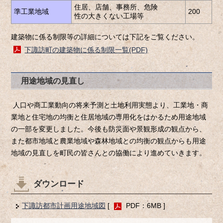
住居、店舗、事務所、危険
準工業地域
200
60
性の大きくない工場等
建築物に係る制限等の詳細については下記をご覧ください。
下諏訪町の建築物に係る制限一覧(PDF)
用途地域の見直し
人口や商工業動向の将来予測と土地利用実態より、工業地・商
業地と住宅地の均衡と住居地域の専用化をはかるため用途地域
の一部を変更しました。今後も防災面や景観形成の観点から、
また都市地域と農業地域や森林地域との均衡の観点からも用途
地域の見直しを町民の皆さんとの協働により進めていきます。
ダウンロード
下諏訪都市計画用途地域図
[
PDF：6MB ]