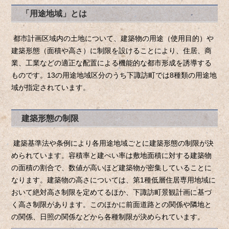
「用途地域」とは
都市計画区域内の土地について、建築物の用途（使用目的）や
建築形態（面積や高さ）に制限を設けることにより、住居、商
業、工業などの適正な配置による機能的な都市形成を誘導する
ものです。13の用途地域区分のうち下諏訪町では8種類の用途地
域が指定されています。
建築形態の制限
建築基準法や条例により各用途地域ごとに建築形態の制限が決
められています。容積率と建ぺい率は敷地面積に対する建築物
の面積の割合で、数値が高いほど建築物が密集していることに
なります。建築物の高さについては、第1種低層住居専用地域に
おいて絶対高さ制限を定めてるほか、下諏訪町景観計画に基づ
く高さ制限があります。このほかに前面道路との関係や隣地と
の関係、日照の関係などから各種制限が決められています。