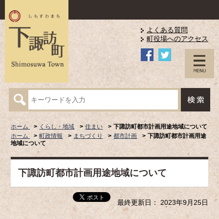
よくある質問
町役場へのアクセス
ホーム
くらし・地域
住まい
下諏訪町都市計画用途地域について
ホーム
町政情報
まちづくり
都市計画
下諏訪町都市計画用途
地域について
下諏訪町都市計画用途地域について
最終更新日： 2023年9月25日