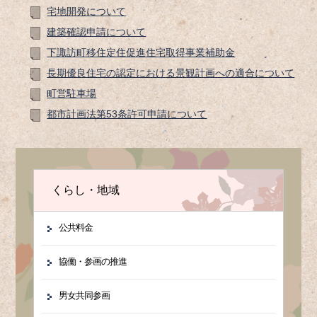
宅地開発について
建築確認申請について
下諏訪町移住定住促進住宅取得事業補助金
長期優良住宅の認定における景観計画への適合について
町営駐車場
都市計画法第53条許可申請について
くらし・地域
公共料金
協働・参画の推進
男女共同参画