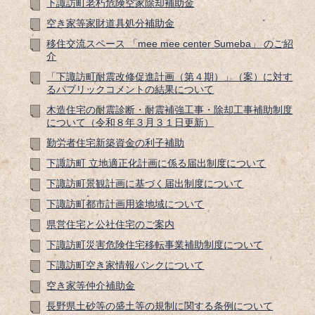
下諏訪町老朽危険空家除却補助金
空き家等家財道具処分補助金
移住交流スペース 「mee mee center Sumeba」 のご紹
介
「下諏訪町耐震改修促進計画（第４期）」（案）に対す
るパブリックコメントの結果について
木造住宅の耐震診断・耐震補強工事・除却工事補助制度
について（令和８年３月３１日更新）
勤労者住宅新築資金の利子補助
下諏訪町 立地適正化計画に係る届出制度について
下諏訪町景観計画に基づく届出制度について
下諏訪町都市計画用途地域について
県営住宅と公社住宅のご案内
下諏訪町災害危険住宅移転事業補助制度について
下諏訪町空き家情報バンクについて
空き家等仲介補助金
長野県土砂等の盛土等の規制に関する条例について