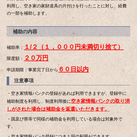
利用し、空き家の家財道具の片付けを行ったことに対し、経費
の一部を補助します。
補助の内容
１/２（１，０００円未満切り捨て）
補助率：
２０万円
限度額：
６０日以内
申請期限
：
事業完了日から
注意事項
・空き家情報バンクの登録があれば利用できますが、登録中に
空き家情報バンクの取り消
補助制度を利用し、制度利用後
に
しがされた場合は補助金を返還いただきます。
・国及び県等で同様の補助金を利用している場合は対象外で
す。
・空き家情報バンク登録につき１回の利用ができます。