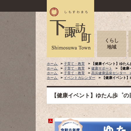
くらし
地域
ホーム
子育て・教育
【健康イベント】ゆたん
ホーム
子育て・教育
健康サポート
【健康
ホーム
子育て・教育
高浜健康温泉センター 
ホーム
イベントカレンダー
【健康イベント】
【健康イベント】ゆたん歩゜の