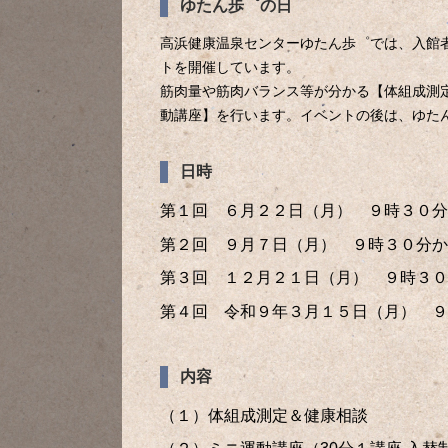
ゆたん歩゜の日
高浜健康温泉センターゆたん歩゜では、入館
トを開催しています。
筋肉量や筋肉バランス等が分かる【体組成測
動講座】を行います。イベントの後は、ゆた
日時
第１回 ６
月２２日（月） ９時３０分
第２回 ９
月７
日（月） ９時３０分か
第３回 １２月２１
日（月） ９時３０
第４回 令和９
年３
月１５
日（月） ９
内容
（１）体組成測定＆健康相談