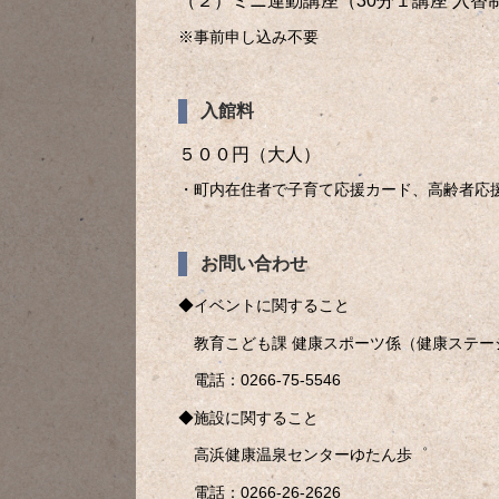
（２）ミニ運動講座（30分１講座 入替
※事前申し込み不要
入館料
５００円（大人）
・町内在住者で子育て応援カード、高齢者応
お問い合わせ
◆イベントに関すること
教育こども課 健康スポーツ係（健康ステー
電話：0266-75-5546
◆施設に関すること
高浜健康温泉センターゆたん歩゜
電話：0266-26-2626