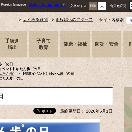
Select Language
▼
Foreign language
大
文字サイズ
背景色変更
標準
よくある質問
町役場へのアクセス
サイト内検索
手続き
子育て
健康・福祉
防災・安全
届出
教育
歩゜の日
イベント】ゆたん歩゜の日
ゆたん歩°
【健康イベント】ゆたん歩゜の日
ゆたん歩゜の日
日
最終更新日： 2026年6月1日