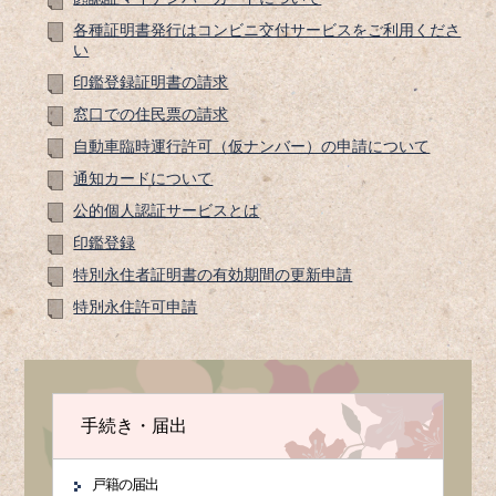
各種証明書発行はコンビニ交付サービスをご利用くださ
い
印鑑登録証明書の請求
窓口での住民票の請求
自動車臨時運行許可（仮ナンバー）の申請について
通知カードについて
公的個人認証サービスとは
印鑑登録
特別永住者証明書の有効期間の更新申請
特別永住許可申請
手続き・届出
戸籍の届出