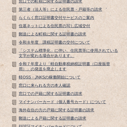
窓口での町税に関する証明書の請求
第三者（法人等）による住民票・戸籍等の請求
らくらく窓口証明書交付サービスのご案内
住基ネットによる住民票の写し広域交付
郵送による町税に関する証明書の請求
令和８年度 課税証明書の交付について
「システム標準化」に伴い、住民票等に使用されている
文字が変わる場合があります。
令和７年度より「軽自動車税納税証明書（口座振替
用）」の発送を廃止します
軽OSS・JNKSの稼働開始について
窓口に来られる方の本人確認
窓口での戸籍に関する証明書の請求
マイナンバーカード（個人番号カード）について
海外在住の方の戸籍に関する証明書の請求
郵送による戸籍に関する証明書の請求
顔認証マイナンバーカードについて